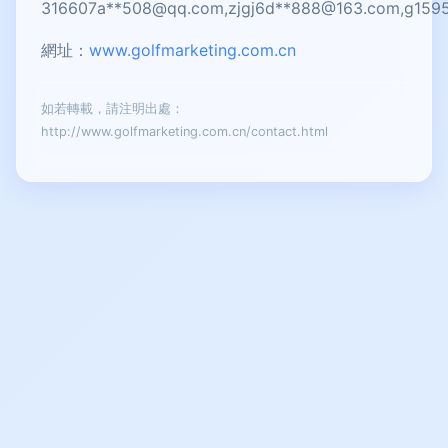
316607a**
508@qq.com
,zjgj6d**
888@163.com
,g159
網址：
www.golfmarketing.com.cn
如若轉載，請注明出處：
http://www.golfmarketing.com.cn/contact.html