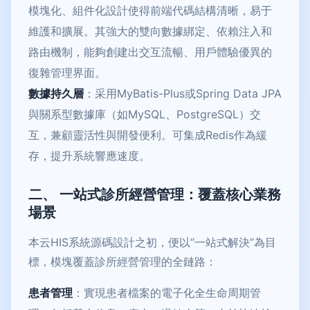
模塊化、組件化設計使得前端代碼結構清晰，易于
維護和擴展。其強大的雙向數據綁定、依賴注入和
路由機制，能夠創建出交互流暢、用戶體驗優異的
復雜管理界面。
數據持久層
：采用MyBatis-Plus或Spring Data JPA
與關系型數據庫（如MySQL、PostgreSQL）交
互，兼顧靈活性與開發便利。可集成Redis作為緩
存，提升系統響應速度。
二、 一站式診所經營管理：覆蓋核心業務
場景
本云HIS系統源碼設計之初，便以“一站式解決”為目
標，模塊覆蓋診所經營管理的全鏈路：
患者管理
：實現患者檔案的電子化全生命周期管