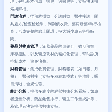
理，包括基本信息、病史、過敏史等，支持快速檢
索與歸檔。
門診流程
：從預約掛號、分診叫號、醫生接診、開
具處方/檢查檢驗單，到劃價收費、藥房發藥/執行檢
查，形成完整的線上閉環，極大減少患者等待時
間。
藥品與物資管理
：涵蓋藥品的進銷存、效期預警、
庫存盤點，以及醫療耗材的精細化管理，幫助診所
控制成本、避免浪費。
財務管理
：集成收費管理、財務報表（如日報、月
報）、醫保對接（支持多種結算模式）等功能，賬
目清晰，合規性強。
統計分析
：提供多維度的經營數據分析看板，如患
者流量分析、藥品銷售排行、醫生工作量統計等，
為管理者決策提供數據支持。